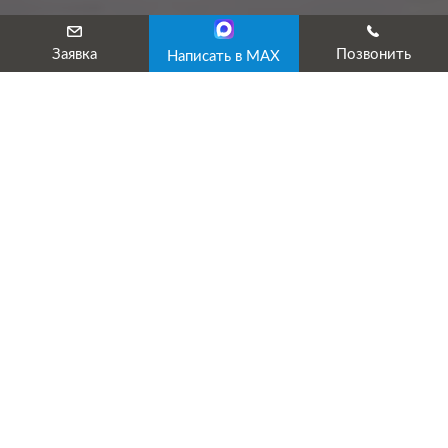
Заявка
Позвонить
Написать в MAX
Психофизиологические основы
деятельности водителя
Несмотря на видимую простоту управления автомобилем,
работу профессионального водителя нельзя отнести к
легкой потому, что управление ТС сопровождается
получением быстро меняющейся визуальной и звуковой
информации, которая должна постоянно анализироваться
водителем для недопущения неправильных действий.
Выполнение этой задачи осложняет ограничение видимости
или ухудшение состояния дорожного покрытия при
неблагоприятной погоде, а в городских условиях — высокая
плотность транспортного потока и большое количество
знаков, указателей, элементов разметки. Неправильные
действия других водителей или пешеходов могут в любой