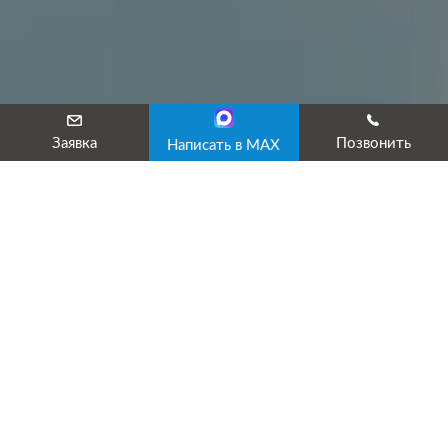
Заявка
Позвонить
Написать в MAX
О компании
Информационно-консультационный центр «ЭКСПЕРТ»
основан в 2003 году с целью упрощения прохождения всех
этапов на пути получения разрешительных документов
компаниям всех форм деятельности. За годы работы нам
удалось наладить контакты с государственными органами в
разных сферах и сделать процесс оформления документов
максимально прозрачным, быстрым и удобным для клиента.
НАША МАТЕРИАЛЬНАЯ БАЗА: