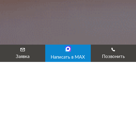
Заявка
Позвонить
Написать в MAX
Пожарный сертификат
(сертификация пожарной
безопасности)
Пожарный сертификат (сертификат пожарной безопасности)
— документ, выданный по правилам системы сертификации,
подтверждающий соответствие продукции установленным
требованиям пожарной безопасности.