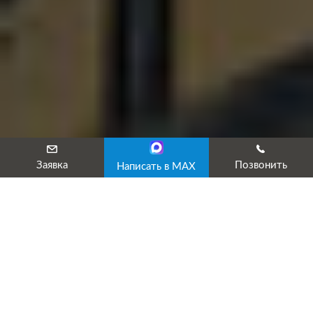
Заявка
Позвонить
Написать в MAX
Лицензированный учебный центр «ТехЭксперт» предоставляет 
· предаттестационную подготовку
· подачу документов в комиссию энергонадзора РТН;
· сопровождение сдачи экзамена;
· получение протокола и удостоверения.
Наши услуги по подготовке позволяют успешно пройти аттест