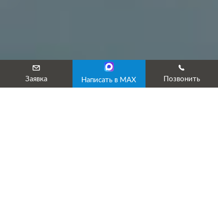
Заявка
Позвонить
Написать в MAX
ИКЦ «Эксперт» предлагает услуги сертификации по
социальной ответственности (СО) согласно ГОСТ Р ИСО
26000-2012:
— консультации и сопровождение внедрения стандарта;
— аудит действующей системы управления на соответствие
стандарту;
— выдачу сертификата при положительном результате
аудита.
В результате нашего сотрудничества вы быстро получите
сертификат ИСО 26000 со сроком действия 3 года.