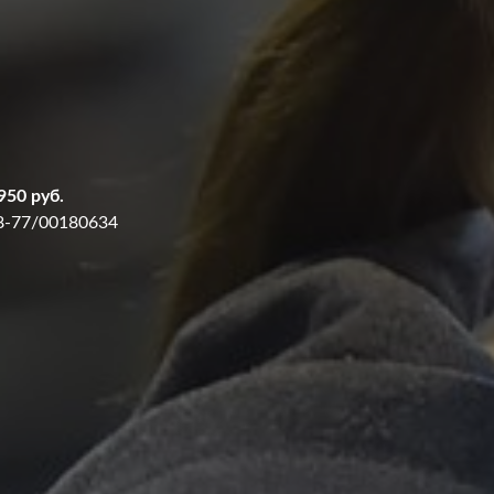
950 руб.
8-77/00180634