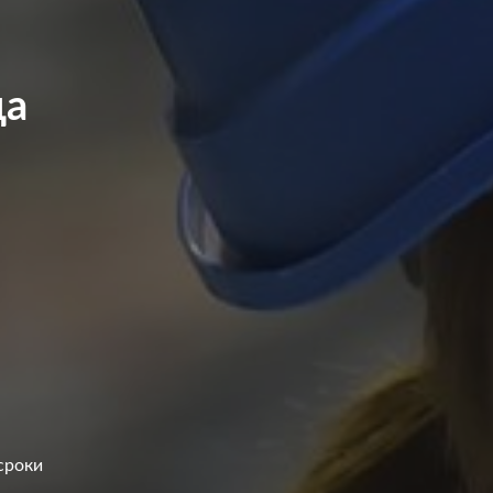
да
сроки