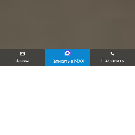
Заявка
Позвонить
Написать в MAX
Лицензированный учебный центр «ТехЭксперт» предлагает п
к аттестации в РТН для быстрого получения протокола и удо
Результат нашего сотрудничества: успешная сдача экзамена с
официального протокола ЕПТ, после подготовки в нашем УЦ.
группой по ЭБ в минимальный срок.
Звоните или оставляйте заявку сейчас! В течение 10 минут
и ответит на все вопросы.
Что входит в наше предложение