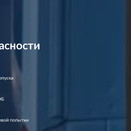
асности
опуска
ЭБ
ервой попытки