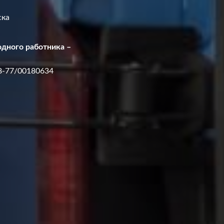
ска
одного работника –
8-77/00180634