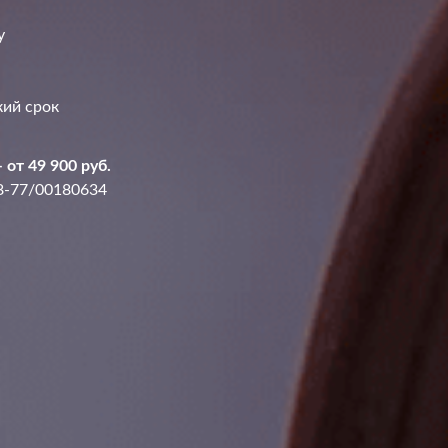
у
кий срок
от 49 900 руб.
8-77/00180634