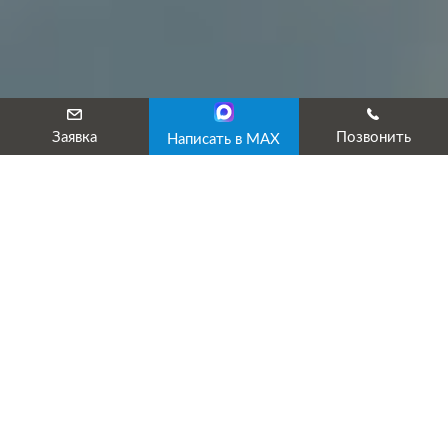
Заявка
Позвонить
Написать в MAX
Лицензированный учебный центр «ТехЭксперт» предлагает пр
Для снижения рисков блокировок и штрафов направьте на обу
· менеджеров;
· кассиров;
· кладовщиков;
· бухгалтеров;
· IT-специалистов.
Развитие профессиональной компетенции руководителей и со
Звоните или оставляйте заявку сейчас! В течение 10 минут 
Курсы обучения Честному ЗНАКу направлены на выполнение т
Как пройти обучение программе Честный ЗНАК в У