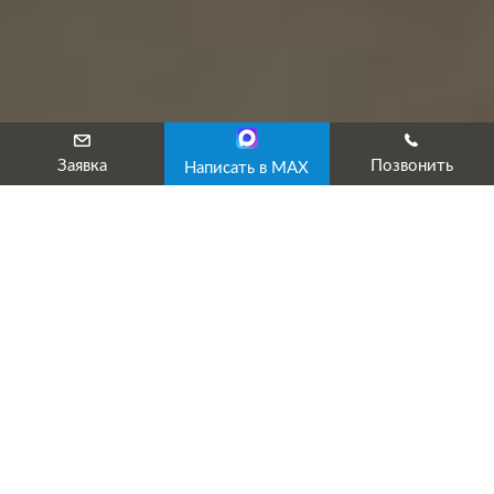
Заявка
Позвонить
Написать в MAX
Лицензированный учебный центр «ТехЭксперт» предлагает пр
РТН с целью получения допуска по электробезопасности – гр
Цель нашего сотрудничества: успешная сдача экзамена в РТН
ЭБ в минимальный срок.
Звоните или оставляйте заявку сейчас! В течение 10 минут 
Что входит в наше предложение
Подготовка к аттестации дистанционно – без отрыва от осно
Тренировочное тестирование по актуальным тестовым вопрос
Оформление необходимых документов и подача заявки на атт
Наше взаимодействие с РТН на всех этапах до получения прот