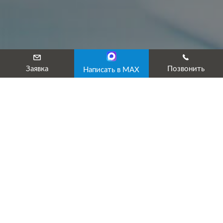
Заявка
Позвонить
Написать в MAX
Национальный реестр специалистов
начинает свою работу с 01.07.2020
года. Чего ждать?
С 01.07.2017 каждая организация, оказывающая услуги по
проектированию, инженерным изысканиям, строительству,
состоящая в СРО, обязана в своем составе иметь
специалистов, (как минимум двух) по организации
строительного процесса, соответствующих требованиям,
обозначенным в законодательстве РФ, а именно:
стаж работы ИТР в организациях, ведущих инженерные