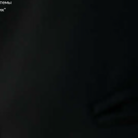
стемы
ик"