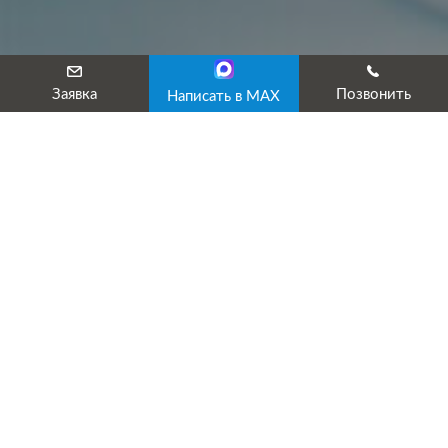
Заявка
Позвонить
Написать в MAX
Программа производственного
контроля для выставочного зала
(галереи)
Эксперты нашего Информационного Консультационного
Центра «Эксперт», разработают для Вас программу
производственного контроля, отвечающую всем
требованиям действующего санитарного законодательства.
Программу производственного контроля разрабатываем для
всех регионов России!
Заполните заявку ниже