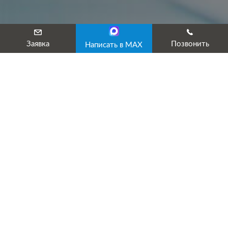
Заявка
Позвонить
Написать в MAX
Юридические аспекты СРО в
России
Во второй декаде марта состоится заседание круглого стола
по обсуждению вопросов совершенствования
законодательства о СРО
. Собрание проводит комитет
Госдумы при участии членов Совета федерации, Президиума
и Правления ассоциации юристов РФ, депутатов Госдумы,
некоторых профильных министерств и ведомств РФ, а также
научные деятели и другие эксперты в области
строительства.
Саморегулирование
в России как правовое явление в РФ —
вот главная цель обсуждения. Необходимо рассмотреть