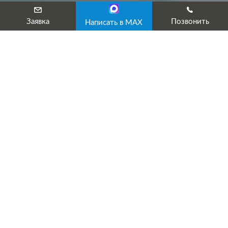
Заявка
Позвонить
Написать в MAX
Лицензия на опасные отходы
Наши услуги
Лицензирование
Промышленная безопасность
Экология
Пожарная безопасность
Охрана труда
Электробезопасность
Обучение и аттестация
ПРОГРАММЫ ОБУЧЕНИЯ УЦ «ТЕХЭКСПЕРТ»