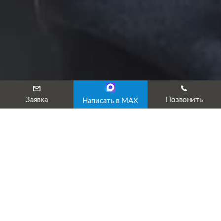
Заявка
Позвонить
Написать в MAX
Аттестация рабочего места
директора
Директор организации является главным должностным
лицом, на которого возлагается ответственность за
несоблюдение норм трудового законодательства. Согласно
должностной инструкции, руководитель обязан пройти
обучение на специалиста по охране труда или назначить