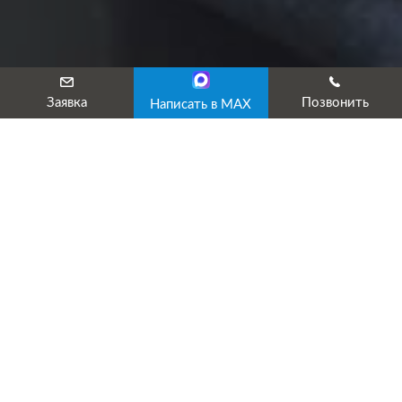
Заявка
Позвонить
Написать в MAX
Аттестация рабочего места
бухгалтера
Порядок аттестации рабочих мест был утвержден Приказом
Минздравсоцразвития РФ от 26 апреля 2011 года,
регламентирующим процедуру проведения оценочных
мероприятий рабочих мест в соответствии с нормативными
требованиями по охране труда, установленными Трудовым
Кодексом Российской Федерации.
Аттестация рабочего места бухгалтера, приравниваемого к
офисным работникам, включает в себя оценку условий труда
с целью выявления вредных производственных факторов.