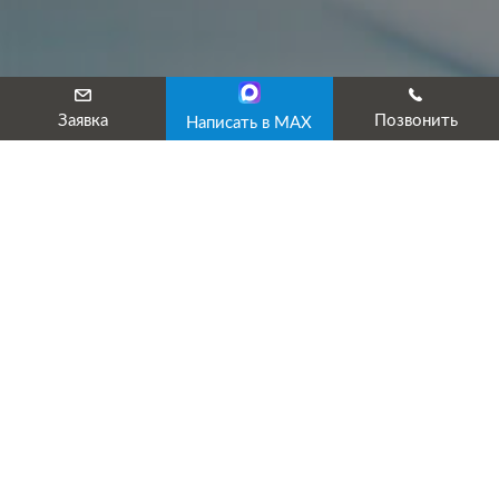
Заявка
Позвонить
Написать в MAX
Классификатор видов работ в
пожарной безопасности
2. Производство работ по монтажу, ремонту и
обслуживанию средств обеспечения пожарной безопасности
зданий и сооружений.
2.1 Монтаж, ремонт и обслуживание установок
пожаротушения
2.2 Монтаж, ремонт и обслуживание установок пожарной и
охранно-пожарной сигнализации
2.3 Монтаж, ремонт и обслуживание систем
противопожарного водоснабжения