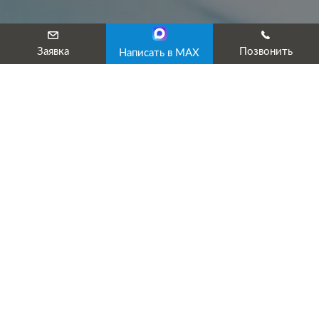
Заявка
Позвонить
Написать в MAX
Интерактивный классификатор
видов работ в строительстве
Наши услуги
Лицензирование
Промышленная безопасность
Экология
Пожарная безопасность
Охрана труда
Электробезопасность
Обучение и аттестация