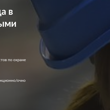
а в
ными
тов по охране
анционно/очно