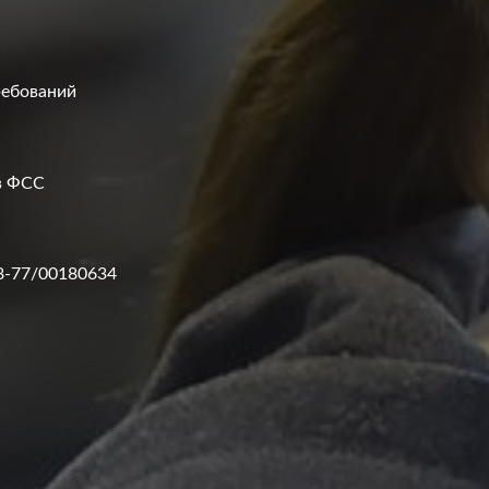
ребований
тв ФСС
8-77/00180634