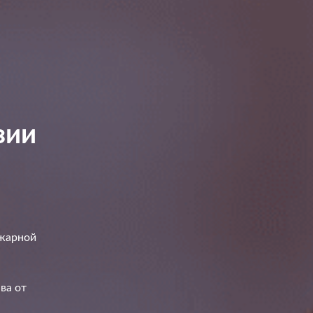
зии
ожарной
ва от