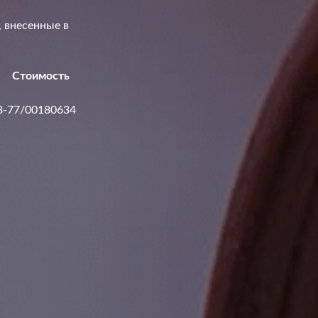
 внесенные в
б Стоимость
8-77/00180634